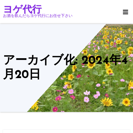
コ
ヨゲ代行
ン
お酒を飲んだらヨゲ代行にお任せ下さい
テ
ン
ツ
へ
ス
アーカイブ化: 2024年4
キ
ッ
月20日
プ