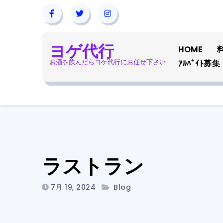
コ
ン
テ
ン
HOME
ヨゲ代行
ツ
お酒を飲んだらヨゲ代行にお任せ下さい
ｱﾙﾊﾞｲﾄ募集
へ
ス
キ
ッ
プ
ラストラン
7月 19, 2024
Blog