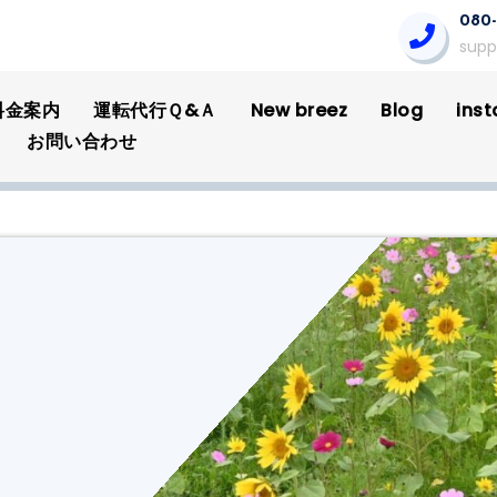
080-
supp
料金案内
運転代行Ｑ&Ａ
New breez
Blog
ins
お問い合わせ