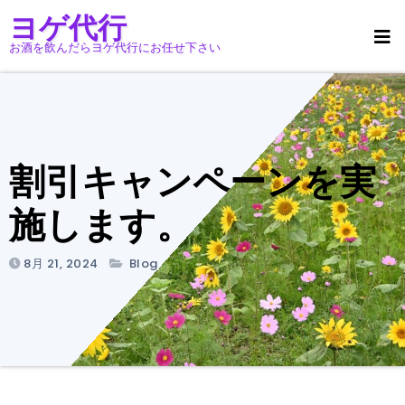
コ
ヨゲ代行
ン
お酒を飲んだらヨゲ代行にお任せ下さい
テ
ン
ツ
へ
ス
割引キャンペーンを実
キ
ッ
施します。
プ
8月 21, 2024
Blog